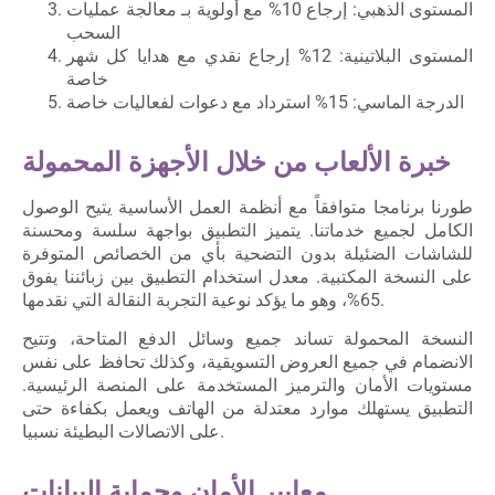
المستوى الذهبي: إرجاع 10% مع أولوية بـ معالجة عمليات
السحب
المستوى البلاتينية: 12% إرجاع نقدي مع هدايا كل شهر
خاصة
الدرجة الماسي: 15% استرداد مع دعوات لفعاليات خاصة
خبرة الألعاب من خلال الأجهزة المحمولة
طورنا برنامجا متوافقاً مع أنظمة العمل الأساسية يتيح الوصول
الكامل لجميع خدماتنا. يتميز التطبيق بواجهة سلسة ومحسنة
للشاشات الضئيلة بدون التضحية بأي من الخصائص المتوفرة
على النسخة المكتبية. معدل استخدام التطبيق بين زبائننا يفوق
65%، وهو ما يؤكد نوعية التجربة النقالة التي نقدمها.
النسخة المحمولة تساند جميع وسائل الدفع المتاحة، وتتيح
الانضمام في جميع العروض التسويقية، وكذلك تحافظ على نفس
مستويات الأمان والترميز المستخدمة على المنصة الرئيسية.
التطبيق يستهلك موارد معتدلة من الهاتف ويعمل بكفاءة حتى
على الاتصالات البطيئة نسبيا.
معايير الأمان وحماية البيانات