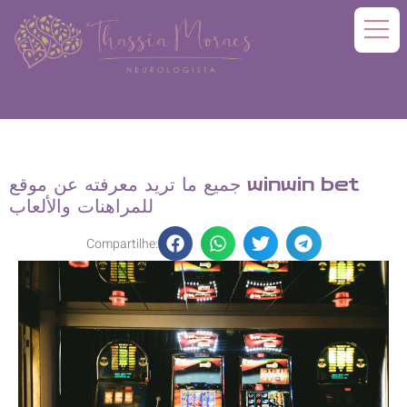
جميع ما تريد معرفته عن موقع winwin bet
للمراهنات والألعاب
Compartilhe: