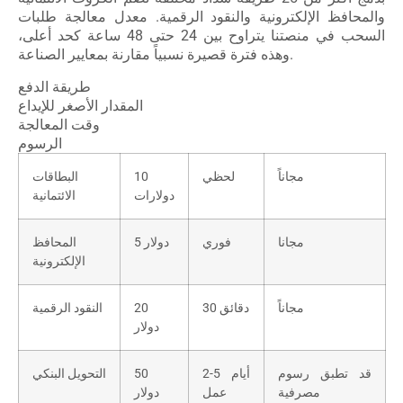
والمحافظ الإلكترونية والنقود الرقمية. معدل معالجة طلبات
السحب في منصتنا يتراوح بين 24 حتى 48 ساعة كحد أعلى،
وهذه فترة قصيرة نسبياً مقارنة بمعايير الصناعة.
طريقة الدفع
المقدار الأصغر للإيداع
وقت المعالجة
الرسوم
مجاناً
لحظي
10
البطاقات
دولارات
الائتمانية
مجانا
فوري
5 دولار
المحافظ
الإلكترونية
مجاناً
30 دقائق
20
النقود الرقمية
دولار
قد تطبق رسوم
2-5 أيام
50
التحويل البنكي
مصرفية
عمل
دولار