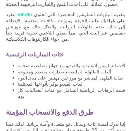
حصول عملائنا على أحدث النسخ والتجارب الترفيهية الحديثة.
بتقديم مباريات السلوتس المعاصرة التي تحتوي
winwin
تنفرد
على غرافيك عالية الجودة وميزات مكافآت متقدمة. بالإضافة
إلى ذلك، نقدم طاولات الروليت والبلاك جاك مع موزعين
حقيقيين عبر البث الحي، مما يعطي اللاعبين تجربة قريبة جداً
من أجواء الكازينوهات الكلاسيكية.
فئات المباريات الرئيسية
آلات السلوتس التقليدية والفيديو مع جوائز تصاعدية ضخمة
ألعاب الطاولة التقليدية بإصدارات متعددة ومتنوعة
صالة الملهى المباشر مع موزعين مهنيين على مدى اليوم
ألعاب الفيديو بوكر بأنواعها المختلفة
قسم الرهانات الرياضية الشامل مع مئات الفعاليات كل
يوم
طرق الدفع والانسحاب المؤمنة
إننا ندرك أهمية إتاحة وسائل دفع متعددة وآمنة لزبائننا. لذلك قمنا
بدمج أكثر من 25 طريقة سداد مختلفة تضم الكروت الائتمانية