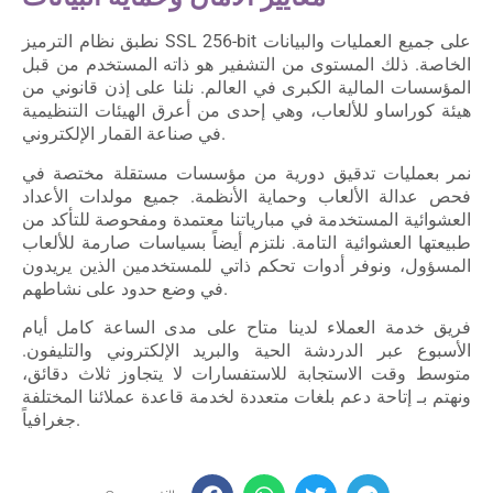
نطبق نظام الترميز SSL 256-bit على جميع العمليات والبيانات
الخاصة. ذلك المستوى من التشفير هو ذاته المستخدم من قبل
المؤسسات المالية الكبرى في العالم. نلنا على إذن قانوني من
هيئة كوراساو للألعاب، وهي إحدى من أعرق الهيئات التنظيمية
في صناعة القمار الإلكتروني.
نمر بعمليات تدقيق دورية من مؤسسات مستقلة مختصة في
فحص عدالة الألعاب وحماية الأنظمة. جميع مولدات الأعداد
العشوائية المستخدمة في مبارياتنا معتمدة ومفحوصة للتأكد من
طبيعتها العشوائية التامة. نلتزم أيضاً بسياسات صارمة للألعاب
المسؤول، ونوفر أدوات تحكم ذاتي للمستخدمين الذين يريدون
في وضع حدود على نشاطهم.
فريق خدمة العملاء لدينا متاح على مدى الساعة كامل أيام
الأسبوع عبر الدردشة الحية والبريد الإلكتروني والتليفون.
متوسط وقت الاستجابة للاستفسارات لا يتجاوز ثلاث دقائق،
ونهتم بـ إتاحة دعم بلغات متعددة لخدمة قاعدة عملائنا المختلفة
جغرافياً.