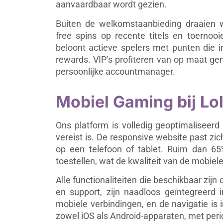
aanvaardbaar wordt gezien.
Buiten de welkomstaanbieding draaien we
free spins op recente titels en toerno
beloont actieve spelers met punten die 
rewards. VIP’s profiteren van op maat g
persoonlijke accountmanager.
Mobiel Gaming bij Lo
Ons platform is volledig geoptimaliseer
vereist is. De responsive website past zi
op een telefoon of tablet. Ruim dan 6
toestellen, wat de kwaliteit van de mobiele
Alle functionaliteiten die beschikbaar zijn
en support, zijn naadloos geïntegreerd i
mobiele verbindingen, en de navigatie is 
zowel iOS als Android-apparaten, met peri