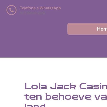
Telefone e WhatssApp
(67) 99135-1224
Ho
Lola Jack Casi
ten behoeve va