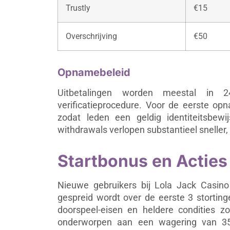
Trustly
€15
Overschrijving
€50
Opnamebeleid
Uitbetalingen worden meestal in 
verificatieprocedure. Voor de eerste opna
zodat leden een geldig identiteitsbewi
withdrawals verlopen substantieel sneller
Startbonus en Acties
Nieuwe gebruikers bij Lola Jack Casin
gespreid wordt over de eerste 3 stortin
doorspeel-eisen en heldere condities z
onderworpen aan een wagering van 35