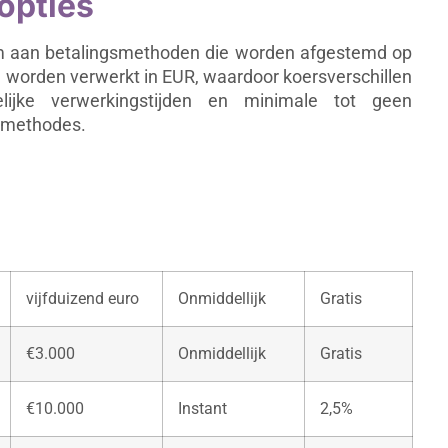
opties
um aan betalingsmethoden die worden afgestemd op
n worden verwerkt in EUR, waardoor koersverschillen
ijke verwerkingstijden en minimale tot geen
 methodes.
vijfduizend euro
Onmiddellijk
Gratis
€3.000
Onmiddellijk
Gratis
€10.000
Instant
2,5%