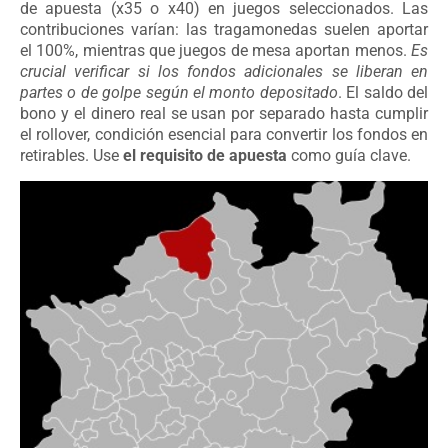
de apuesta (x35 o x40) en juegos seleccionados. Las
contribuciones varían: las tragamonedas suelen aportar
el 100%, mientras que juegos de mesa aportan menos.
Es
crucial verificar si los fondos adicionales se liberan en
partes o de golpe según el monto depositado
. El saldo del
bono y el dinero real se usan por separado hasta cumplir
el rollover, condición esencial para convertir los fondos en
retirables. Use
el requisito de apuesta
como guía clave.