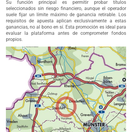
Su función principal es permitir probar títulos
seleccionados sin riesgo financiero, aunque el operador
suele fijar un límite máximo de ganancia retirable. Los
requisitos de apuesta aplican exclusivamente a estas
ganancias, no al bono en sí. Esta promoción es ideal para
evaluar la plataforma antes de comprometer fondos
propios.