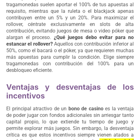
tragamonedas suelen aportar el 100% de tus apuestas al
requisito, mientras que la ruleta o el blackjack apenas
contribuyen entre un 5% y un 20%. Para maximizar el
rollover, céntrate exclusivamente en slots de alta
contribución, evitando juegos de mesa o video póker que
alargan el proceso.
¿Qué juegos debo evitar para no
estancar el rollover?
Aquellos con contribución inferior al
50%, como el bacará o el póker, ya que requieren muchas
más apuestas para cumplir la condición. Elige siempre
tragamonedas con contribución del 100% para un
desbloqueo eficiente.
Ventajas y desventajas de los
incentivos
El principal atractivo de un
bono de casino
es la ventaja
de poder jugar con fondos adicionales sin arriesgar tanto
capital propio, lo que extiende tu tiempo de juego y
permite explorar más juegos. Sin embargo, la desventaja
crítica es que estos incentivos siempre vienen atados a