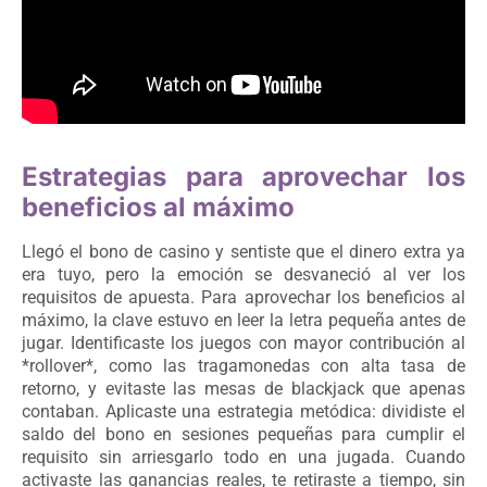
Estrategias para aprovechar los
beneficios al máximo
Llegó el bono de casino y sentiste que el dinero extra ya
era tuyo, pero la emoción se desvaneció al ver los
requisitos de apuesta. Para aprovechar los beneficios al
máximo, la clave estuvo en leer la letra pequeña antes de
jugar. Identificaste los juegos con mayor contribución al
*rollover*, como las tragamonedas con alta tasa de
retorno, y evitaste las mesas de blackjack que apenas
contaban. Aplicaste una estrategia metódica: dividiste el
saldo del bono en sesiones pequeñas para cumplir el
requisito sin arriesgarlo todo en una jugada. Cuando
activaste las ganancias reales, te retiraste a tiempo, sin