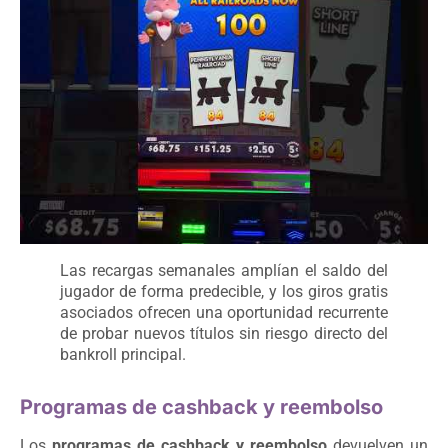
Las recargas semanales amplían el saldo del
jugador de forma predecible, y los giros gratis
asociados ofrecen una oportunidad recurrente
de probar nuevos títulos sin riesgo directo del
bankroll principal.
Programas de cashback y reembolso
Los
programas de cashback y reembolso
devuelven un