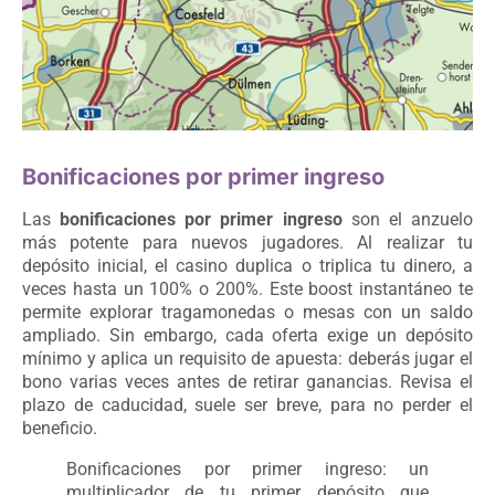
Bonificaciones por primer ingreso
Las
bonificaciones por primer ingreso
son el anzuelo
más potente para nuevos jugadores. Al realizar tu
depósito inicial, el casino duplica o triplica tu dinero, a
veces hasta un 100% o 200%. Este boost instantáneo te
permite explorar tragamonedas o mesas con un saldo
ampliado. Sin embargo, cada oferta exige un depósito
mínimo y aplica un requisito de apuesta: deberás jugar el
bono varias veces antes de retirar ganancias. Revisa el
plazo de caducidad, suele ser breve, para no perder el
beneficio.
Bonificaciones por primer ingreso: un
multiplicador de tu primer depósito que