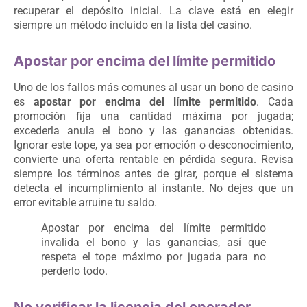
recuperar el depósito inicial. La clave está en elegir
siempre un método incluido en la lista del casino.
Apostar por encima del límite permitido
Uno de los fallos más comunes al usar un bono de casino
es
apostar por encima del límite permitido
. Cada
promoción fija una cantidad máxima por jugada;
excederla anula el bono y las ganancias obtenidas.
Ignorar este tope, ya sea por emoción o desconocimiento,
convierte una oferta rentable en pérdida segura. Revisa
siempre los términos antes de girar, porque el sistema
detecta el incumplimiento al instante. No dejes que un
error evitable arruine tu saldo.
Apostar por encima del límite permitido
invalida el bono y las ganancias, así que
respeta el tope máximo por jugada para no
perderlo todo.
No verificar la licencia del operador