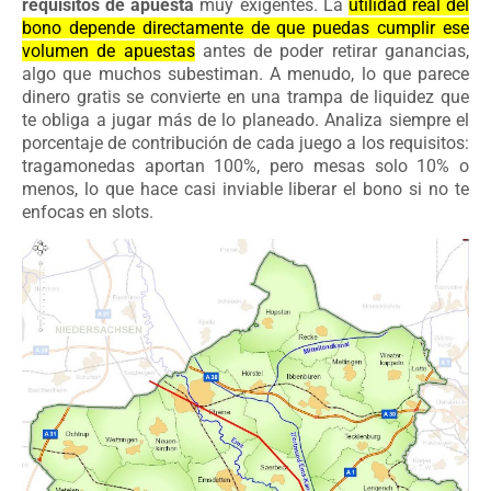
requisitos de apuesta
muy exigentes. La
utilidad real del
bono depende directamente de que puedas cumplir ese
volumen de apuestas
antes de poder retirar ganancias,
algo que muchos subestiman. A menudo, lo que parece
dinero gratis se convierte en una trampa de liquidez que
te obliga a jugar más de lo planeado. Analiza siempre el
porcentaje de contribución de cada juego a los requisitos:
tragamonedas aportan 100%, pero mesas solo 10% o
menos, lo que hace casi inviable liberar el bono si no te
enfocas en slots.