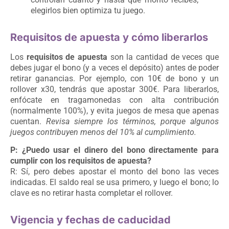
elegirlos bien optimiza tu juego.
Requisitos de apuesta y cómo liberarlos
Los
requisitos de apuesta
son la cantidad de veces que
debes jugar el bono (y a veces el depósito) antes de poder
retirar ganancias. Por ejemplo, con 10€ de bono y un
rollover x30, tendrás que apostar 300€. Para liberarlos,
enfócate en tragamonedas con alta contribución
(normalmente 100%), y evita juegos de mesa que apenas
cuentan.
Revisa siempre los términos, porque algunos
juegos contribuyen menos del 10% al cumplimiento.
P: ¿Puedo usar el dinero del bono directamente para
cumplir con los requisitos de apuesta?
R: Sí, pero debes apostar el monto del bono las veces
indicadas. El saldo real se usa primero, y luego el bono; lo
clave es no retirar hasta completar el rollover.
Vigencia y fechas de caducidad