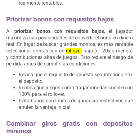
realmente rentables.
Priorizar bonos con requisitos bajos
Al
priorizar bonos con requisitos bajos
, el jugador
maximiza sus posibilidades de convertir el bono en dinero
real. En lugar de buscar grandes montos, es más rentable
seleccionar ofertas con un
rollover
bajo (ej. 20x o menos)
y contribuciones altas de juegos. Esto reduce el riesgo de
pérdida antes de cumplir las condiciones.
Revisa que el requisito de apuesta sea inferior a 30x
el depósito.
Verifica que juegos como tragamonedas cuenten un
100% para el rollover.
Evita bonos con límites de ganancia restrictivos que
anulen la ventaja inicial.
Combinar giros gratis con depósitos
mínimos