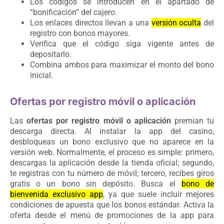
Los códigos se introducen en el apartado de
“bonificación” del cajero.
Los enlaces directos llevan a una
versión oculta
del
registro con bonos mayores.
Verifica que el código siga vigente antes de
depositarlo.
Combina ambos para maximizar el monto del bono
inicial.
Ofertas por registro móvil o aplicación
Las
ofertas por registro móvil o aplicación
premian tu
descarga directa. Al instalar la app del casino,
desbloqueas un bono exclusivo que no aparece en la
versión web. Normalmente, el proceso es simple: primero,
descargas la aplicación desde la tienda oficial; segundo,
te registras con tu número de móvil; tercero, recibes giros
gratis o un bono sin depósito. Busca el
bono de
bienvenida exclusivo app
, ya que suele incluir mejores
condiciones de apuesta que los bonos estándar. Activa la
oferta desde el menú de promociones de la app para