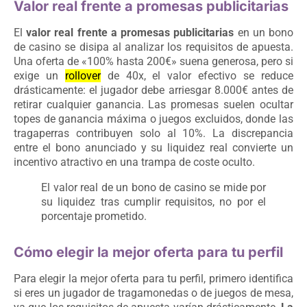
Valor real frente a promesas publicitarias
El
valor real frente a promesas publicitarias
en un bono
de casino se disipa al analizar los requisitos de apuesta.
Una oferta de «100% hasta 200€» suena generosa, pero si
exige un
rollover
de 40x, el valor efectivo se reduce
drásticamente: el jugador debe arriesgar 8.000€ antes de
retirar cualquier ganancia. Las promesas suelen ocultar
topes de ganancia máxima o juegos excluidos, donde las
tragaperras contribuyen solo al 10%. La discrepancia
entre el bono anunciado y su liquidez real convierte un
incentivo atractivo en una trampa de coste oculto.
El valor real de un bono de casino se mide por
su liquidez tras cumplir requisitos, no por el
porcentaje prometido.
Cómo elegir la mejor oferta para tu perfil
Para elegir la mejor oferta para tu perfil, primero identifica
si eres un jugador de tragamonedas o de juegos de mesa,