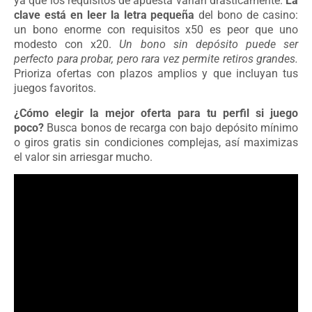
ya que los requisitos de apuesta varían drásticamente.
La
clave está en leer la letra pequeña
del bono de casino:
un bono enorme con requisitos x50 es peor que uno
modesto con x20.
Un bono sin depósito puede ser
perfecto para probar, pero rara vez permite retiros grandes.
Prioriza ofertas con plazos amplios y que incluyan tus
juegos favoritos.
¿Cómo elegir la mejor oferta para tu perfil si juego
poco?
Busca bonos de recarga con bajo depósito mínimo
o giros gratis sin condiciones complejas, así maximizas
el valor sin arriesgar mucho.