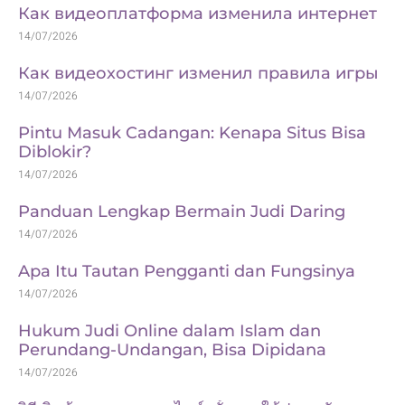
Как видеоплатформа изменила интернет
14/07/2026
Как видеохостинг изменил правила игры
14/07/2026
Pintu Masuk Cadangan: Kenapa Situs Bisa
Diblokir?
14/07/2026
Panduan Lengkap Bermain Judi Daring
14/07/2026
Apa Itu Tautan Pengganti dan Fungsinya
14/07/2026
Hukum Judi Online dalam Islam dan
Perundang-Undangan, Bisa Dipidana
14/07/2026