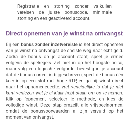
Registratie en storting zonder valkuilen
vereisen de juiste bonuscode, minimale
storting en een geactiveerd account.
Direct opnemen van je winst na ontvangst
Bij een
bonus zonder inzetvereiste
is het direct opnemen
van je winst na ontvangst de snelste weg naar echt geld.
Zodra de bonus op je account staat, speel je ermee
volgens de spelregels. Zet niet in op het hoogste risico,
maar volg een logische volgorde: bevestig in je account
dat de bonus correct is bijgeschreven, speel de bonus één
keer in op een slot met hoge RTP, en ga bij winst direct
naar het opnamegedeelte.
Het verleidelijke is dat je niet
kunt verliezen wat je al klaar hebt staan om op te nemen.
Klik op ‘opnemen’, selecteer je methode, en kies de
volledige winst. Deze stap omzeilt alle vrijspeelnormen,
omdat de bonusvoorwaarden al zijn vervuld op het
moment van ontvangst.