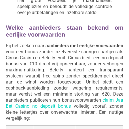
Het grote voordeel: je maximaliseert
speelplezier en behoudt de volledige controle
over je uitbetalingen en inzetbare saldo.
Welke aanbieders staan bekend om
eerlijke voorwaarden
Bij het zoeken naar
aanbieders met eerlijke voorwaarden
voor een bonus zonder inzetvereiste springen partijen als
Circus Casino en Betcity eruit. Circus biedt een no deposit
bonus van €10 direct vrij opneembaar, zonder verborgen
maximumuitkering. Betcity hanteert een transparant
systeem waarbij free spins zonder speeldrempel direct
aan de winst worden toegevoegd. Unibet biedt een
cashback-aanbieding zonder wagering requirements,
maar vereist wel een minimale storting van €20. Deze
aanbieders publiceren hun bonusvoorwaarden
claim Jaa
Bet Casino no deposit bonus
volledig vooraf, zonder
kleine lettertjes over onverwachte limieten. Een nuttige
vergelijking: