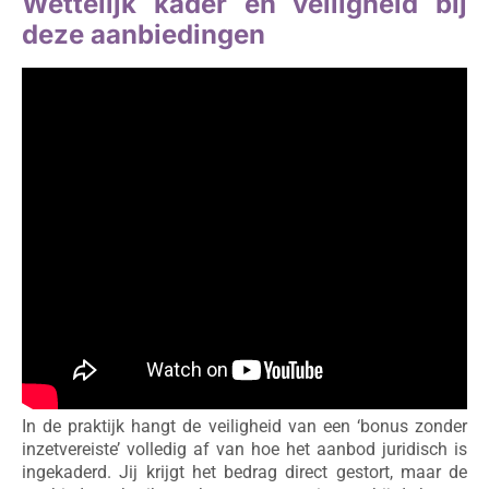
Wettelijk kader en veiligheid bij
deze aanbiedingen
In de praktijk hangt de veiligheid van een ‘bonus zonder
inzetvereiste’ volledig af van hoe het aanbod juridisch is
ingekaderd. Jij krijgt het bedrag direct gestort, maar de