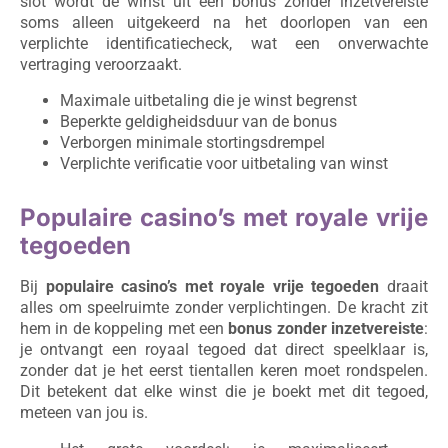
slot wordt de winst uit een bonus zonder inzetvereiste
soms alleen uitgekeerd na het doorlopen van een
verplichte identificatiecheck, wat een onverwachte
vertraging veroorzaakt.
Maximale uitbetaling die je winst begrenst
Beperkte geldigheidsduur van de bonus
Verborgen minimale stortingsdrempel
Verplichte verificatie voor uitbetaling van winst
Populaire casino’s met royale vrije
tegoeden
Bij
populaire casino’s met royale vrije tegoeden
draait
alles om speelruimte zonder verplichtingen. De kracht zit
hem in de koppeling met een
bonus zonder inzetvereiste
:
je ontvangt een royaal tegoed dat direct speelklaar is,
zonder dat je het eerst tientallen keren moet rondspelen.
Dit betekent dat elke winst die je boekt met dit tegoed,
meteen van jou is.