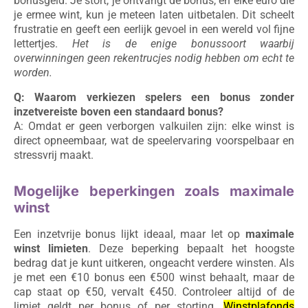
bonusgeld. Je stort, je ontvangt de bonus, en elke euro die
je ermee wint, kun je meteen laten uitbetalen. Dit scheelt
frustratie en geeft een eerlijk gevoel in een wereld vol fijne
lettertjes.
Het is de enige bonussoort waarbij
overwinningen geen rekentrucjes nodig hebben om echt te
worden.
Q: Waarom verkiezen spelers een bonus zonder
inzetvereiste boven een standaard bonus?
A: Omdat er geen verborgen valkuilen zijn: elke winst is
direct opneembaar, wat de speelervaring voorspelbaar en
stressvrij maakt.
Mogelijke beperkingen zoals maximale
winst
Een inzetvrije bonus lijkt ideaal, maar let op
maximale
winst limieten
. Deze beperking bepaalt het hoogste
bedrag dat je kunt uitkeren, ongeacht verdere winsten. Als
je met een €10 bonus een €500 winst behaalt, maar de
cap staat op €50, vervalt €450. Controleer altijd of de
limiet geldt per bonus of per storting.
Winstplafonds