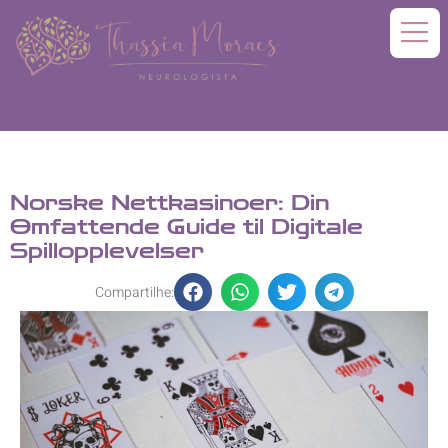
Norske Nettkasinoer: Din
Omfattende Guide til Digitale
Spillopplevelser
Compartilhe: