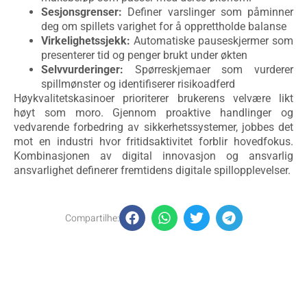
Sesjonsgrenser:
Definer varslinger som påminner
deg om spillets varighet for å opprettholde balanse
Virkelighetssjekk:
Automatiske pauseskjermer som
presenterer tid og penger brukt under økten
Selvvurderinger:
Spørreskjemaer som vurderer
spillmønster og identifiserer risikoadferd
Høykvalitetskasinoer prioriterer brukerens velvære likt
høyt som moro. Gjennom proaktive handlinger og
vedvarende forbedring av sikkerhetssystemer, jobbes det
mot en industri hvor fritidsaktivitet forblir hovedfokus.
Kombinasjonen av digital innovasjon og ansvarlig
ansvarlighet definerer fremtidens digitale spillopplevelser.
Compartilhe: