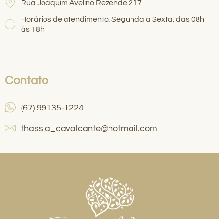
Rua Joaquim Avelino Rezende 217
Horários de atendimento: Segunda a Sexta, das 08h
às 18h
Contato
(67) 99135-1224
thassia_cavalcante@hotmail.com