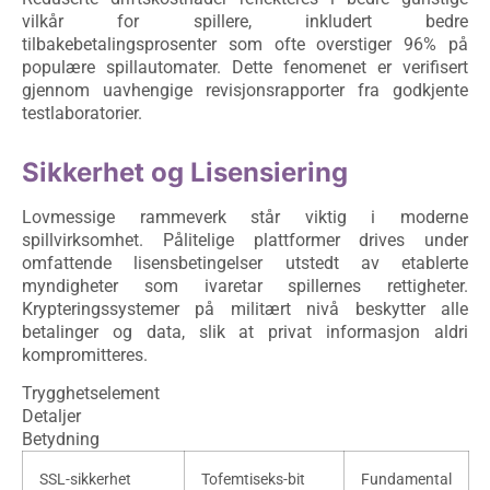
vilkår for spillere, inkludert bedre
tilbakebetalingsprosenter som ofte overstiger 96% på
populære spillautomater. Dette fenomenet er verifisert
gjennom uavhengige revisjonsrapporter fra godkjente
testlaboratorier.
Sikkerhet og Lisensiering
Lovmessige rammeverk står viktig i moderne
spillvirksomhet. Pålitelige plattformer drives under
omfattende lisensbetingelser utstedt av etablerte
myndigheter som ivaretar spillernes rettigheter.
Krypteringssystemer på militært nivå beskytter alle
betalinger og data, slik at privat informasjon aldri
kompromitteres.
Trygghetselement
Detaljer
Betydning
SSL-sikkerhet
Tofemtiseks-bit
Fundamental