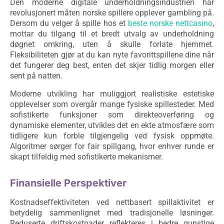
Den moderne digitale underholdningsindustrien har
revolusjonert måten norske spillere opplever gambling på.
Dersom du velger å spille hos et
beste norske nettcasino
,
mottar du tilgang til et bredt utvalg av underholdning
døgnet omkring, uten å skulle forlate hjemmet.
Fleksibiliteten gjør at du kan nyte favorittspillene dine når
det fungerer deg best, enten det skjer tidlig morgen eller
sent på natten.
Moderne utvikling har muliggjort realistiske estetiske
opplevelser som overgår mange fysiske spillesteder. Med
sofistikerte funksjoner som direkteoverføring og
dynamiske elementer, utvikles det en ekte atmosfære som
tidligere kun forble tilgjengelig ved fysisk oppmøte.
Algoritmer sørger for fair spillgang, hvor enhver runde er
skapt tilfeldig med sofistikerte mekanismer.
Finansielle Perspektiver
Kostnadseffektiviteten ved nettbasert spillaktivitet er
betydelig sammenlignet med tradisjonelle løsninger.
Reduserte driftskostnader reflekteres i bedre gunstige