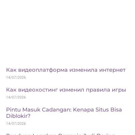
Atendimento presencial
ou por teleconsulta
Как видеоплатформа изменила интернет
14/07/2026
Как видеохостинг изменил правила игры
14/07/2026
Pintu Masuk Cadangan: Kenapa Situs Bisa
Diblokir?
14/07/2026