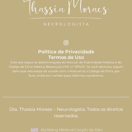
Política de Privacidade
Termos de Uso
Este site segue as determinações do Manual de Publicidade Médica e do
Código de Ética Médica (Resolução CFM nº 1974/11). Se você observou algum
item que não esteja de acordo com o Manual ou o Código de Ética, por
favor, entre em contato para informar o problema.
Dra. Thassia Moraes – Neurologista. Todos os direitos
reservados.
Marketing Médico
&
Criação de Sites