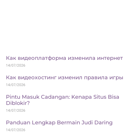
Как видеоплатформа изменила интернет
14/07/2026
Как видеохостинг изменил правила игры
14/07/2026
Pintu Masuk Cadangan: Kenapa Situs Bisa
Diblokir?
14/07/2026
Panduan Lengkap Bermain Judi Daring
14/07/2026