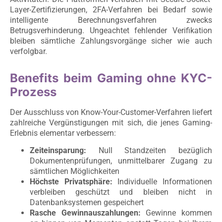
Layer-Zertifizierungen, 2FA-Verfahren bei Bedarf sowie
intelligente Berechnungsverfahren zwecks
Betrugsverhinderung. Ungeachtet fehlender Verifikation
bleiben sämtliche Zahlungsvorgänge sicher wie auch
verfolgbar.
Benefits beim Gaming ohne KYC-
Prozess
Der Ausschluss von Know-Your-Customer-Verfahren liefert
zahlreiche Vergünstigungen mit sich, die jenes Gaming-
Erlebnis elementar verbessern:
Zeiteinsparung:
Null Standzeiten bezüglich
Dokumentenprüfungen, unmittelbarer Zugang zu
sämtlichen Möglichkeiten
Höchste Privatsphäre:
Individuelle Informationen
verbleiben geschützt und bleiben nicht in
Datenbanksystemen gespeichert
Rasche Gewinnauszahlungen:
Gewinne kommen