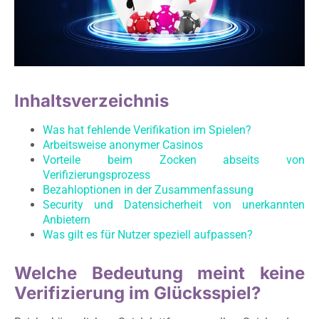
Inhaltsverzeichnis
Was hat fehlende Verifikation im Spielen?
Arbeitsweise anonymer Casinos
Vorteile beim Zocken abseits von
Verifizierungsprozess
Bezahloptionen in der Zusammenfassung
Security und Datensicherheit von unerkannten
Anbietern
Was gilt es für Nutzer speziell aufpassen?
Welche Bedeutung meint keine
Verifizierung im Glücksspiel?