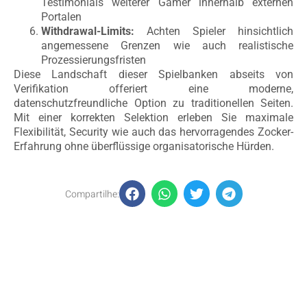
Testimonials weiterer Gamer innerhalb externen
Portalen
Withdrawal-Limits:
Achten Spieler hinsichtlich
angemessene Grenzen wie auch realistische
Prozessierungsfristen
Diese Landschaft dieser Spielbanken abseits von
Verifikation offeriert eine moderne,
datenschutzfreundliche Option zu traditionellen Seiten.
Mit einer korrekten Selektion erleben Sie maximale
Flexibilität, Security wie auch das hervorragendes Zocker-
Erfahrung ohne überflüssige organisatorische Hürden.
Compartilhe:
Atendimento presencial
ou por teleconsulta