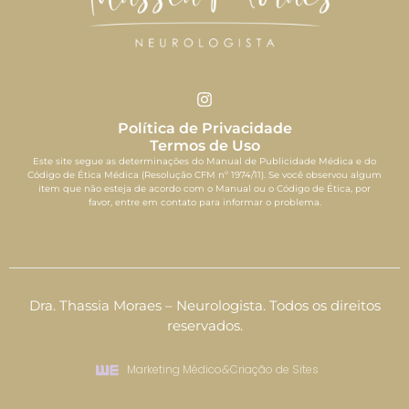
Política de Privacidade
Termos de Uso
Este site segue as determinações do Manual de Publicidade Médica e do
Código de Ética Médica (Resolução CFM nº 1974/11). Se você observou algum
item que não esteja de acordo com o Manual ou o Código de Ética, por
favor, entre em contato para informar o problema.
Dra. Thassia Moraes – Neurologista. Todos os direitos
reservados.
Marketing Médico
&
Criação de Sites