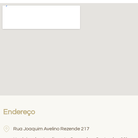
Endereço
Rua Joaquim Avelino Rezende 217