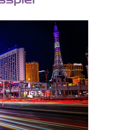
sspiel