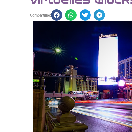
virtuelles Glück
Compartilhe: