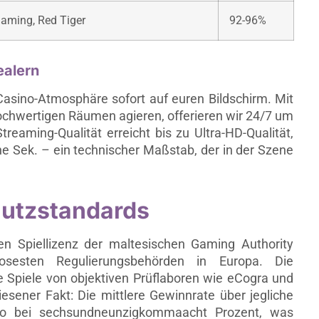
aming, Red Tiger
92-96%
ealern
 Casino-Atmosphäre sofort auf euren Bildschirm. Mit
 hochwertigen Räumen agieren, offerieren wir 24/7 um
Streaming-Qualität erreicht bis zu Ultra-HD-Qualität,
ne Sek. – ein technischer Maßstab, der in der Szene
hutzstandards
igen Spiellizenz der maltesischen Gaming Authority
osesten Regulierungsbehörden in Europa. Die
e Spiele von objektiven Prüflaboren wie eCogra und
esener Fakt: Die mittlere Gewinnrate über jegliche
ino bei sechsundneunzigkommaacht Prozent, was