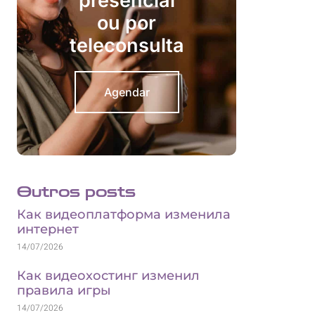
presencial
ou por
teleconsulta
Agendar
Outros posts
Как видеоплатформа изменила
интернет
14/07/2026
Как видеохостинг изменил
правила игры
14/07/2026