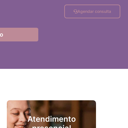
Agendar consulta
o
Atendimento