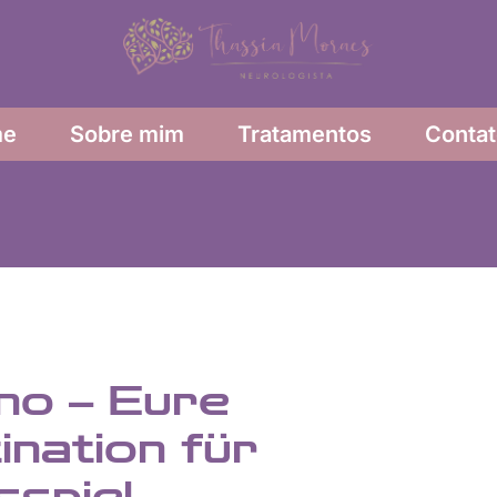
me
Sobre mim
Tratamentos
Contat
no – Eure
ination für