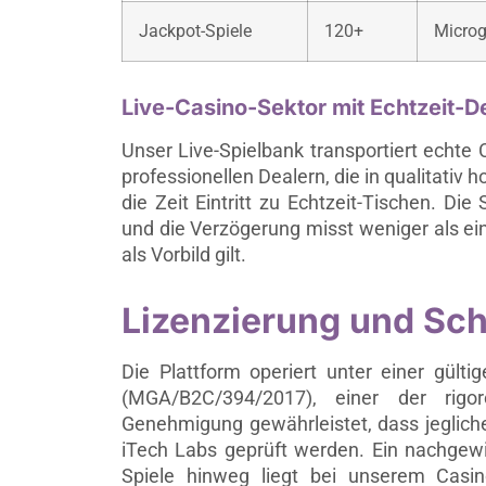
Jackpot-Spiele
120+
Microg
Live-Casino-Sektor mit Echtzeit-D
Unser Live-Spielbank transportiert echte
professionellen Dealern, die in qualitativ
die Zeit Eintritt zu Echtzeit-Tischen. Die 
und die Verzögerung misst weniger als ei
als Vorbild gilt.
Lizenzierung und Sc
Die Plattform operiert unter einer gült
(MGA/B2C/394/2017), einer der rigor
Genehmigung gewährleistet, dass jeglich
iTech Labs geprüft werden. Ein nachgewi
Spiele hinweg liegt bei unserem Cas