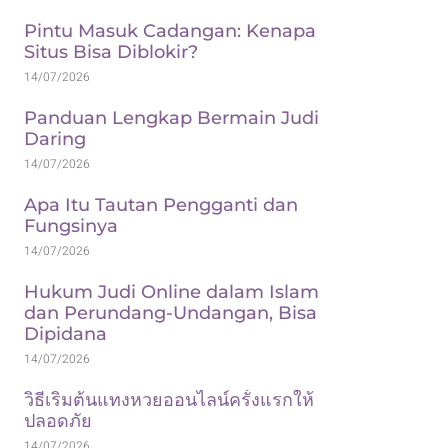
Pintu Masuk Cadangan: Kenapa
Situs Bisa Diblokir?
14/07/2026
Panduan Lengkap Bermain Judi
Daring
14/07/2026
Apa Itu Tautan Pengganti dan
Fungsinya
14/07/2026
Hukum Judi Online dalam Islam
dan Perundang-Undangan, Bisa
Dipidana
14/07/2026
วิธีเริ่มต้นแทงหวยออนไลน์ครั้งแรกให้
ปลอดภัย
14/07/2026