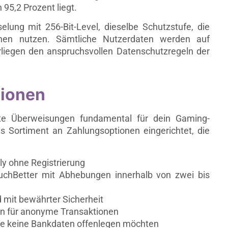
 95,2 Prozent liegt.
elung mit 256-Bit-Level, dieselbe Schutzstufe, die
ionen nutzen. Sämtliche Nutzerdaten werden auf
liegen den anspruchsvollen Datenschutzregeln der
tionen
te Überweisungen fundamental für dein Gaming-
es Sortiment an Zahlungsoptionen eingerichtet, die
tly ohne Registrierung
 MuchBetter mit Abhebungen innerhalb von zwei bis
 mit bewährter Sicherheit
oin für anonyme Transaktionen
die keine Bankdaten offenlegen möchten