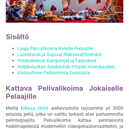
Sisältö
Laaja Pelivalikoima Kaikille Pelaajille
Luotettavat ja Sujuvat Maksuvaihtoehdot
Houkuttelevat Kampanjat ja Tarjoukset
Huippuluokan Asiakastuki Ympäri Vuorokauden
Vastuullinen Pelitoiminta Ensisijalla
Kattava Pelivalikoima Jokaiselle
Pelaajille
Meillä
klikkaa tästä
-pelisivustolla tarjoamme yli 3000
erilaista peliä, jotka on valittu tarkasti alan parhaimmilta
pelintarjoajilta. Pelivalikoima kattaa perinteisistä
hedelmäpeleistä moderneihin videopeliautomaatteihin, ja