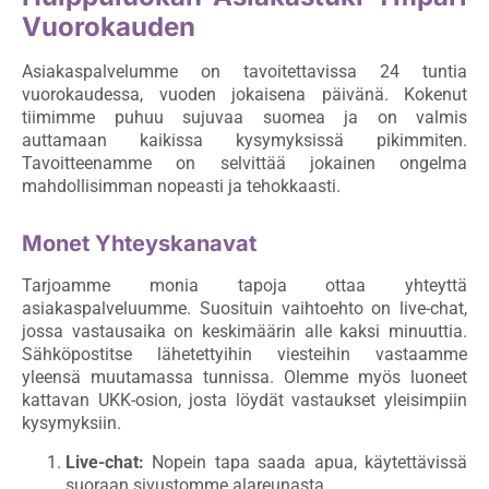
Vuorokauden
Asiakaspalvelumme on tavoitettavissa 24 tuntia
vuorokaudessa, vuoden jokaisena päivänä. Kokenut
tiimimme puhuu sujuvaa suomea ja on valmis
auttamaan kaikissa kysymyksissä pikimmiten.
Tavoitteenamme on selvittää jokainen ongelma
mahdollisimman nopeasti ja tehokkaasti.
Monet Yhteyskanavat
Tarjoamme monia tapoja ottaa yhteyttä
asiakaspalveluumme. Suosituin vaihtoehto on live-chat,
jossa vastausaika on keskimäärin alle kaksi minuuttia.
Sähköpostitse lähetettyihin viesteihin vastaamme
yleensä muutamassa tunnissa. Olemme myös luoneet
kattavan UKK-osion, josta löydät vastaukset yleisimpiin
kysymyksiin.
Live-chat:
Nopein tapa saada apua, käytettävissä
suoraan sivustomme alareunasta