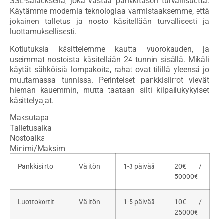
SSL-salauksella, joka vastaa pankkitason turvallisuutta.
Käytämme modernia teknologiaa varmistaaksemme, että
jokainen talletus ja nosto käsitellään turvallisesti ja
luottamuksellisesti.
Kotiutuksia käsittelemme kautta vuorokauden, ja
useimmat nostoista käsitellään 24 tunnin sisällä. Mikäli
käytät sähköisiä lompakoita, rahat ovat tilillä yleensä jo
muutamassa tunnissa. Perinteiset pankkisiirrot vievät
hieman kauemmin, mutta taataan silti kilpailukykyiset
käsittelyajat.
Maksutapa
Talletusaika
Nostoaika
Minimi/Maksimi
Pankkisiirto
Välitön
1-3 päivää
20€ /
50000€
Luottokortit
Välitön
1-5 päivää
10€ /
25000€