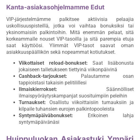
Kanta-asiakasohjelmamme Edut
VIP-järjestelmämme palkitsee aktiivisia pelaajia
uskollisuuspisteillä, jotka voi vaihtaa bonuksiksi tai
yksinomaisiin palkintoihin. Mitä enemmän pelaat, sitä
korkeammalle nouset VIP-tasoilla ja sitä parempia etuja
saat käyttöösi. Ylimmät VIP-tasot saavat oman
asiakkuuspäällikön sekä nopeammat kotiutukset.
Viikottaiset reload-bonukset:
Saat lisäbonusta
jokaiseen talletukseen tiettyinä viikonpäivinä
Cashback-tarjoukset:
Palautamme osan
tappioistasi takaisin pelitilillesi
Ilmaiskierrokset:
Säännölliset
ilmaispyöräytyskampanjat suosituimpiin peleihin
Turnaukset:
Osallistu viikoittaisiin turnauksiin ja
kilpaile tuhansien eurojen palkintopooleista
Syntymäpäiväbonukset:
Erikoinen lahja
syntymäpäivänäsi
Huippuluokan Asiakastuki Ympäri