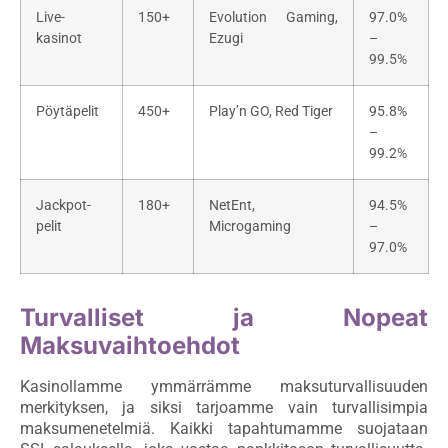
Live-
150+
Evolution Gaming,
97.0%
kasinot
Ezugi
–
99.5%
Pöytäpelit
450+
Play’n GO, Red Tiger
95.8%
–
99.2%
Jackpot-
180+
NetEnt,
94.5%
pelit
Microgaming
–
97.0%
Turvalliset ja Nopeat
Maksuvaihtoehdot
Kasinollamme ymmärrämme maksuturvallisuuden
merkityksen, ja siksi tarjoamme vain turvallisimpia
maksumenetelmiä. Kaikki tapahtumamme suojataan