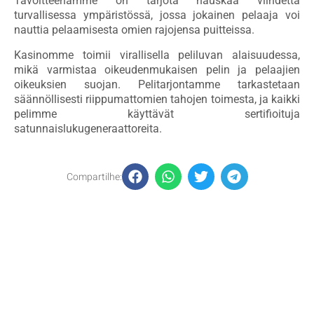
Tavoitteenamme on tarjota hauskaa viihdettä
turvallisessa ympäristössä, jossa jokainen pelaaja voi
nauttia pelaamisesta omien rajojensa puitteissa.
Kasinomme toimii virallisella peliluvan alaisuudessa,
mikä varmistaa oikeudenmukaisen pelin ja pelaajien
oikeuksien suojan. Pelitarjontamme tarkastetaan
säännöllisesti riippumattomien tahojen toimesta, ja kaikki
pelimme käyttävät sertifioituja
satunnaislukugeneraattoreita.
Compartilhe:
Atendimento presencial
ou por teleconsulta