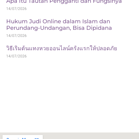
Apa Itu Tautan Pengganti dan Fungsinya
14/07/2026
Hukum Judi Online dalam Islam dan
Perundang-Undangan, Bisa Dipidana
14/07/2026
วิธีเริ่มต้นแทงหวยออนไลน์ครั้งแรกให้ปลอดภัย
14/07/2026