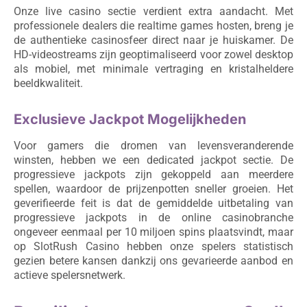
Onze live casino sectie verdient extra aandacht. Met
professionele dealers die realtime games hosten, breng je
de authentieke casinosfeer direct naar je huiskamer. De
HD-videostreams zijn geoptimaliseerd voor zowel desktop
als mobiel, met minimale vertraging en kristalheldere
beeldkwaliteit.
Exclusieve Jackpot Mogelijkheden
Voor gamers die dromen van levensveranderende
winsten, hebben we een dedicated jackpot sectie. De
progressieve jackpots zijn gekoppeld aan meerdere
spellen, waardoor de prijzenpotten sneller groeien. Het
geverifieerde feit is dat de gemiddelde uitbetaling van
progressieve jackpots in de online casinobranche
ongeveer eenmaal per 10 miljoen spins plaatsvindt, maar
op SlotRush Casino hebben onze spelers statistisch
gezien betere kansen dankzij ons gevarieerde aanbod en
actieve spelersnetwerk.