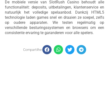
De mobiele versie van SlotRush Casino behoudt alle
functionaliteit: deposits, uitbetalingen, klantenservice en
natuurlijk het volledige spelaanbod. Dankzij HTML5
technologie laden games snel en draaien ze soepel, zelfs
op oudere apparaten. We testen regelmatig op
verschillende besturingssystemen en browsers om een
consistente ervaring te garanderen voor alle spelers.
Compartilhe:
Atendimento presencial
ou por teleconsulta