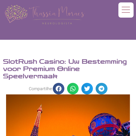
SlotRush Casino: Uw Bestemming
voor Premium Online
Speelvermaak
Compartilhe: