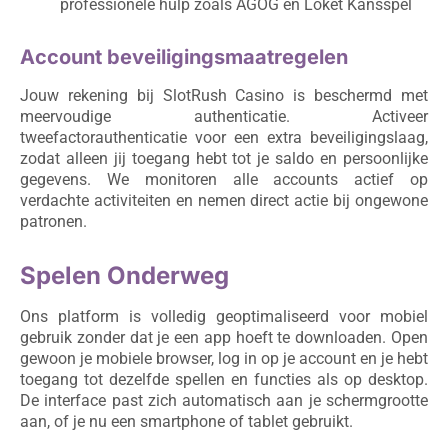
professionele hulp zoals AGOG en Loket Kansspel
Account beveiligingsmaatregelen
Jouw rekening bij SlotRush Casino is beschermd met
meervoudige authenticatie. Activeer
tweefactorauthenticatie voor een extra beveiligingslaag,
zodat alleen jij toegang hebt tot je saldo en persoonlijke
gegevens. We monitoren alle accounts actief op
verdachte activiteiten en nemen direct actie bij ongewone
patronen.
Spelen Onderweg
Ons platform is volledig geoptimaliseerd voor mobiel
gebruik zonder dat je een app hoeft te downloaden. Open
gewoon je mobiele browser, log in op je account en je hebt
toegang tot dezelfde spellen en functies als op desktop.
De interface past zich automatisch aan je schermgrootte
aan, of je nu een smartphone of tablet gebruikt.