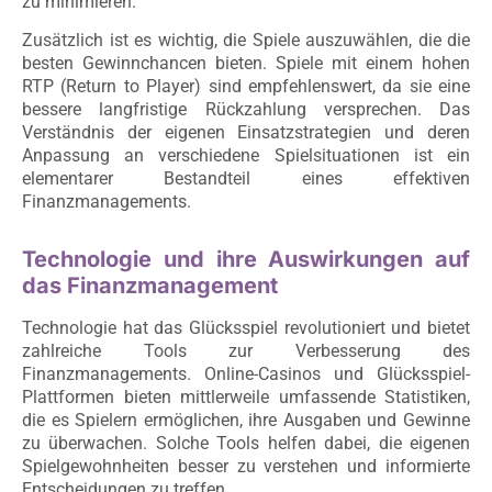
zu minimieren.
Zusätzlich ist es wichtig, die Spiele auszuwählen, die die
besten Gewinnchancen bieten. Spiele mit einem hohen
RTP (Return to Player) sind empfehlenswert, da sie eine
bessere langfristige Rückzahlung versprechen. Das
Verständnis der eigenen Einsatzstrategien und deren
Anpassung an verschiedene Spielsituationen ist ein
elementarer Bestandteil eines effektiven
Finanzmanagements.
Technologie und ihre Auswirkungen auf
das Finanzmanagement
Technologie hat das Glücksspiel revolutioniert und bietet
zahlreiche Tools zur Verbesserung des
Finanzmanagements. Online-Casinos und Glücksspiel-
Plattformen bieten mittlerweile umfassende Statistiken,
die es Spielern ermöglichen, ihre Ausgaben und Gewinne
zu überwachen. Solche Tools helfen dabei, die eigenen
Spielgewohnheiten besser zu verstehen und informierte
Entscheidungen zu treffen.