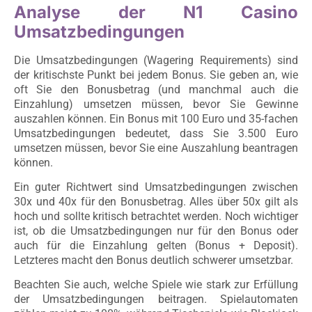
Analyse der N1 Casino
Umsatzbedingungen
Die Umsatzbedingungen (Wagering Requirements) sind
der kritischste Punkt bei jedem Bonus. Sie geben an, wie
oft Sie den Bonusbetrag (und manchmal auch die
Einzahlung) umsetzen müssen, bevor Sie Gewinne
auszahlen können. Ein Bonus mit 100 Euro und 35-fachen
Umsatzbedingungen bedeutet, dass Sie 3.500 Euro
umsetzen müssen, bevor Sie eine Auszahlung beantragen
können.
Ein guter Richtwert sind Umsatzbedingungen zwischen
30x und 40x für den Bonusbetrag. Alles über 50x gilt als
hoch und sollte kritisch betrachtet werden. Noch wichtiger
ist, ob die Umsatzbedingungen nur für den Bonus oder
auch für die Einzahlung gelten (Bonus + Deposit).
Letzteres macht den Bonus deutlich schwerer umsetzbar.
Beachten Sie auch, welche Spiele wie stark zur Erfüllung
der Umsatzbedingungen beitragen. Spielautomaten