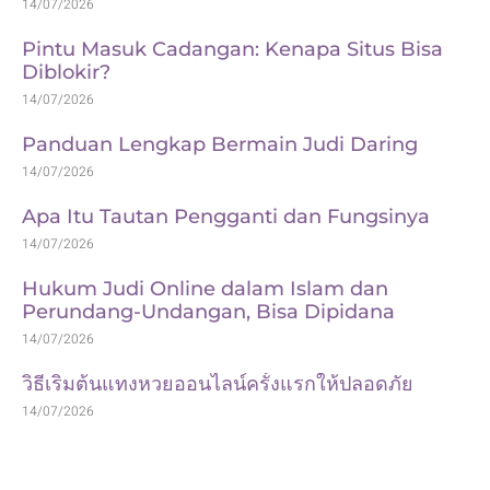
14/07/2026
Pintu Masuk Cadangan: Kenapa Situs Bisa
Diblokir?
14/07/2026
Panduan Lengkap Bermain Judi Daring
14/07/2026
Apa Itu Tautan Pengganti dan Fungsinya
14/07/2026
Hukum Judi Online dalam Islam dan
Perundang-Undangan, Bisa Dipidana
14/07/2026
วิธีเริ่มต้นแทงหวยออนไลน์ครั้งแรกให้ปลอดภัย
14/07/2026