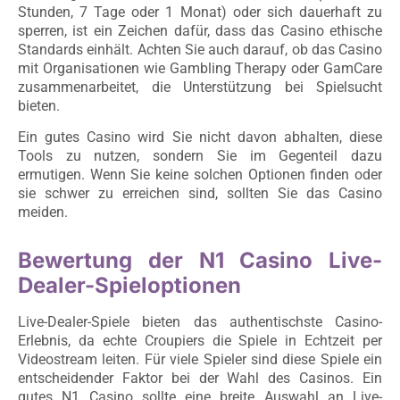
Stunden, 7 Tage oder 1 Monat) oder sich dauerhaft zu
sperren, ist ein Zeichen dafür, dass das Casino ethische
Standards einhält. Achten Sie auch darauf, ob das Casino
mit Organisationen wie Gambling Therapy oder GamCare
zusammenarbeitet, die Unterstützung bei Spielsucht
bieten.
Ein gutes Casino wird Sie nicht davon abhalten, diese
Tools zu nutzen, sondern Sie im Gegenteil dazu
ermutigen. Wenn Sie keine solchen Optionen finden oder
sie schwer zu erreichen sind, sollten Sie das Casino
meiden.
Bewertung der N1 Casino Live-
Dealer-Spieloptionen
Live-Dealer-Spiele bieten das authentischste Casino-
Erlebnis, da echte Croupiers die Spiele in Echtzeit per
Videostream leiten. Für viele Spieler sind diese Spiele ein
entscheidender Faktor bei der Wahl des Casinos. Ein
gutes N1 Casino sollte eine breite Auswahl an Live-