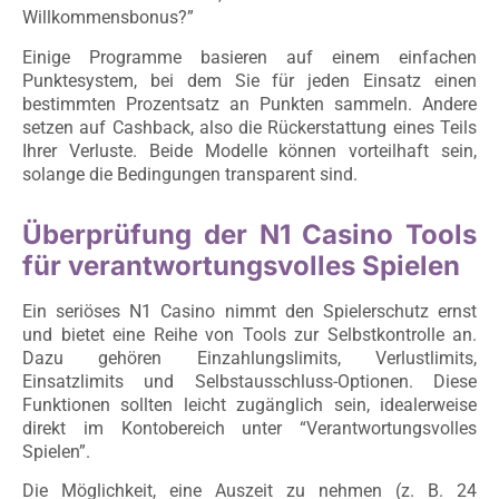
Willkommensbonus?”
Einige Programme basieren auf einem einfachen
Punktesystem, bei dem Sie für jeden Einsatz einen
bestimmten Prozentsatz an Punkten sammeln. Andere
setzen auf Cashback, also die Rückerstattung eines Teils
Ihrer Verluste. Beide Modelle können vorteilhaft sein,
solange die Bedingungen transparent sind.
Überprüfung der N1 Casino Tools
für verantwortungsvolles Spielen
Ein seriöses N1 Casino nimmt den Spielerschutz ernst
und bietet eine Reihe von Tools zur Selbstkontrolle an.
Dazu gehören Einzahlungslimits, Verlustlimits,
Einsatzlimits und Selbstausschluss-Optionen. Diese
Funktionen sollten leicht zugänglich sein, idealerweise
direkt im Kontobereich unter “Verantwortungsvolles
Spielen”.
Die Möglichkeit, eine Auszeit zu nehmen (z. B. 24