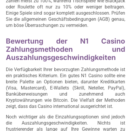
zählen meist zu 100%, während Tischspiele wie Blackjack
oder Roulette oft nur zu 10% oder weniger beitragen.
Einige Spiele sind sogar komplett ausgeschlossen. Prüfen
Sie die allgemeinen Geschäftsbedingungen (AGB) genau,
um böse Überraschungen zu vermeiden.
Bewertung der N1 Casino
Zahlungsmethoden und
Auszahlungsgeschwindigkeiten
Die Verfügbarkeit Ihrer bevorzugten Zahlungsmethode ist
ein praktisches Kriterium. Ein gutes N1 Casino sollte eine
breite Palette an Optionen bieten, darunter Kreditkarten
(Visa, Mastercard), E-Wallets (Skrill, Neteller, PayPal),
Banküberweisungen und zunehmend auch
Kryptowährungen wie Bitcoin. Die Vielfalt der Methoden
zeigt, dass das Casino international ausgerichtet ist.
Noch wichtiger als die Einzahlungsoptionen sind jedoch
die Auszahlungsgeschwindigkeiten. Nichts ist
frustrierender als lange auf Ihre Gewinne warten zu