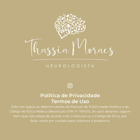
Política de Privacidade
Termos de Uso
Este site segue as determinações do Manual de Publicidade Médica e do
Código de Ética Médica (Resolução CFM nº 1974/11). Se você observou algum
item que não esteja de acordo com o Manual ou o Código de Ética, por
favor, entre em contato para informar o problema.