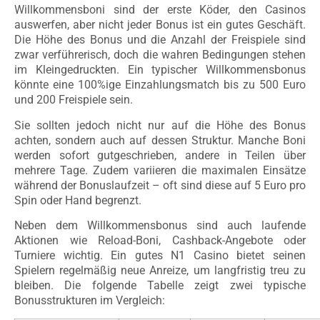
Willkommensboni sind der erste Köder, den Casinos
auswerfen, aber nicht jeder Bonus ist ein gutes Geschäft.
Die Höhe des Bonus und die Anzahl der Freispiele sind
zwar verführerisch, doch die wahren Bedingungen stehen
im Kleingedruckten. Ein typischer Willkommensbonus
könnte eine 100%ige Einzahlungsmatch bis zu 500 Euro
und 200 Freispiele sein.
Sie sollten jedoch nicht nur auf die Höhe des Bonus
achten, sondern auch auf dessen Struktur. Manche Boni
werden sofort gutgeschrieben, andere in Teilen über
mehrere Tage. Zudem variieren die maximalen Einsätze
während der Bonuslaufzeit – oft sind diese auf 5 Euro pro
Spin oder Hand begrenzt.
Neben dem Willkommensbonus sind auch laufende
Aktionen wie Reload-Boni, Cashback-Angebote oder
Turniere wichtig. Ein gutes N1 Casino bietet seinen
Spielern regelmäßig neue Anreize, um langfristig treu zu
bleiben. Die folgende Tabelle zeigt zwei typische
Bonusstrukturen im Vergleich: