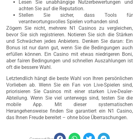
Lesen Sie unabhängige Nutzerbewertungen und
achten Sie auf die Reputation.
Stellen Sie sicher, dass Tools für
verantwortungsvolles Spielen vorhanden sind.
Zögern Sie nicht, mehrere N1 Casinos zu vergleichen,
bevor Sie sich registrieren. Notieren Sie sich die Stärken
und Schwächen jedes Anbieters. Denken Sie daran: Ein
Bonus ist nur dann gut, wenn Sie die Bedingungen auch
erfüllen können. Ein Casino mit etwas niedrigeren Boni,
aber fairen Bedingungen und schnellen Auszahlungen ist
oft die bessere Wahl.
Letztendlich hängt die beste Wahl von Ihren persönlichen
Vorlieben ab. Wenn Sie ein Fan von Live-Spielen sind,
priorisieren Sie Casinos mit einer starken Live-Dealer-
Abteilung. Wenn Sie viel unterwegs sind, testen Sie die
mobile App. Mit dieser systematischen
Herangehensweise finden Sie garantiert ein N1 Casino,
das Ihnen Freude bereitet – ohne böse Überraschungen.