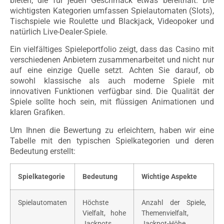
bieten, die für jeden Geschmack etwas bereithält. Die
wichtigsten Kategorien umfassen Spielautomaten (Slots),
Tischspiele wie Roulette und Blackjack, Videopoker und
natürlich Live-Dealer-Spiele.
Ein vielfältiges Spieleportfolio zeigt, dass das Casino mit
verschiedenen Anbietern zusammenarbeitet und nicht nur
auf eine einzige Quelle setzt. Achten Sie darauf, ob
sowohl klassische als auch moderne Spiele mit
innovativen Funktionen verfügbar sind. Die Qualität der
Spiele sollte hoch sein, mit flüssigen Animationen und
klaren Grafiken.
Um Ihnen die Bewertung zu erleichtern, haben wir eine
Tabelle mit den typischen Spielkategorien und deren
Bedeutung erstellt:
Spielkategorie
Bedeutung
Wichtige Aspekte
Spielautomaten
Höchste
Anzahl der Spiele,
Vielfalt, hohe
Themenvielfalt,
Jackpots
Jackpot-Höhe