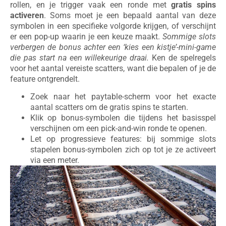
rollen, en je trigger vaak een ronde met
gratis spins
activeren
. Soms moet je een bepaald aantal van deze
symbolen in een specifieke volgorde krijgen, of verschijnt
er een pop-up waarin je een keuze maakt.
Sommige slots
verbergen de bonus achter een ‘kies een kistje’-mini-game
die pas start na een willekeurige draai.
Ken de spelregels
voor het aantal vereiste scatters, want die bepalen of je de
feature ontgrendelt.
Zoek naar het paytable-scherm voor het exacte
aantal scatters om de gratis spins te starten.
Klik op bonus-symbolen die tijdens het basisspel
verschijnen om een pick-and-win ronde te openen.
Let op progressieve features: bij sommige slots
stapelen bonus-symbolen zich op tot je ze activeert
via een meter.