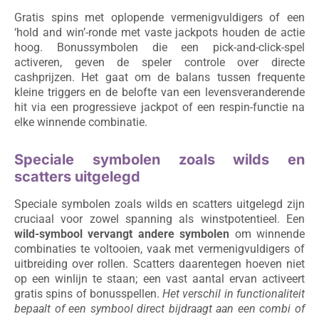
Gratis spins met oplopende vermenigvuldigers of een
‘hold and win’-ronde met vaste jackpots houden de actie
hoog. Bonussymbolen die een pick-and-click-spel
activeren, geven de speler controle over directe
cashprijzen. Het gaat om de balans tussen frequente
kleine triggers en de belofte van een levensveranderende
hit via een progressieve jackpot of een respin-functie na
elke winnende combinatie.
Speciale symbolen zoals wilds en
scatters uitgelegd
Speciale symbolen zoals wilds en scatters uitgelegd zijn
cruciaal voor zowel spanning als winstpotentieel. Een
wild-symbool vervangt andere symbolen
om winnende
combinaties te voltooien, vaak met vermenigvuldigers of
uitbreiding over rollen. Scatters daarentegen hoeven niet
op een winlijn te staan; een vast aantal ervan activeert
gratis spins of bonusspellen.
Het verschil in functionaliteit
bepaalt of een symbool direct bijdraagt aan een combi of