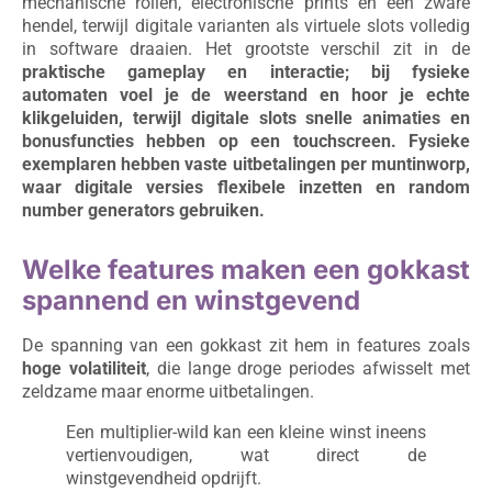
mechanische rollen, electronische prints en een zware
hendel, terwijl digitale varianten als virtuele slots volledig
in software draaien. Het grootste verschil zit in de
praktische gameplay en interactie; bij fysieke
automaten voel je de weerstand en hoor je echte
klikgeluiden, terwijl digitale slots snelle animaties en
bonusfuncties hebben op een touchscreen. Fysieke
exemplaren hebben vaste uitbetalingen per muntinworp,
waar digitale versies flexibele inzetten en random
number generators gebruiken.
Welke features maken een gokkast
spannend en winstgevend
De spanning van een gokkast zit hem in features zoals
hoge volatiliteit
, die lange droge periodes afwisselt met
zeldzame maar enorme uitbetalingen.
Een multiplier-wild kan een kleine winst ineens
vertienvoudigen, wat direct de
winstgevendheid opdrijft.