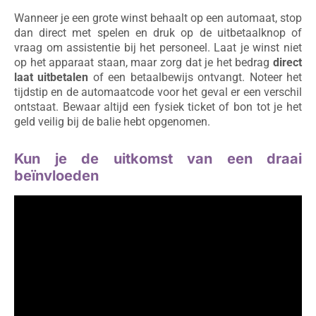
Wanneer je een grote winst behaalt op een automaat, stop
dan direct met spelen en druk op de uitbetaalknop of
vraag om assistentie bij het personeel. Laat je winst niet
op het apparaat staan, maar zorg dat je het bedrag
direct
laat uitbetalen
of een betaalbewijs ontvangt. Noteer het
tijdstip en de automaatcode voor het geval er een verschil
ontstaat. Bewaar altijd een fysiek ticket of bon tot je het
geld veilig bij de balie hebt opgenomen.
Kun je de uitkomst van een draai
beïnvloeden