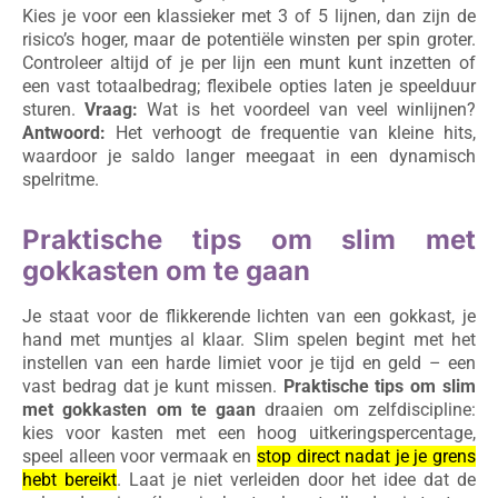
Kies je voor een klassieker met 3 of 5 lijnen, dan zijn de
risico’s hoger, maar de potentiële winsten per spin groter.
Controleer altijd of je per lijn een munt kunt inzetten of
een vast totaalbedrag; flexibele opties laten je speelduur
sturen.
Vraag:
Wat is het voordeel van veel winlijnen?
Antwoord:
Het verhoogt de frequentie van kleine hits,
waardoor je saldo langer meegaat in een dynamisch
spelritme.
Praktische tips om slim met
gokkasten om te gaan
Je staat voor de flikkerende lichten van een gokkast, je
hand met muntjes al klaar. Slim spelen begint met het
instellen van een harde limiet voor je tijd en geld – een
vast bedrag dat je kunt missen.
Praktische tips om slim
met gokkasten om te gaan
draaien om zelfdiscipline:
kies voor kasten met een hoog uitkeringspercentage,
speel alleen voor vermaak en
stop direct nadat je je grens
hebt bereikt
. Laat je niet verleiden door het idee dat de