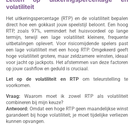
volatiliteit
Het uitkeringspercentage (RTP) en de volatiliteit bepalen
direct hoe een gokkast jouw speelstijl beloont. Een hoog
RTP, zoals 97%, vermindert het huisvoordeel op lange
termijn, terwijl een lage volatiliteit kleinere, frequente
uitbetalingen oplevert. Voor risicomijdende spelers past
een lage volatiliteit met een hoog RTP. Omgekeerd geeft
hoge volatiliteit grotere, maar zeldzamere winsten, ideaal
voor jacht op jackpots. Het afstemmen van deze factoren
op jouw cashflow en geduld is cruciaal.
Let op de volatiliteit en RTP
om teleurstelling te
voorkomen.
Vraag:
Waarom moet ik zowel RTP als volatiliteit
combineren bij mijn keuze?
Antwoord:
Omdat een hoge RTP geen maandelijkse winst
garandeert bij hoge volatiliteit; je moet tijdelijke verliezen
kunnen opvangen.