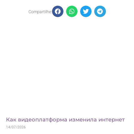
Compartilhe:
Atendimento presencial
ou por teleconsulta
Как видеоплатформа изменила интернет
14/07/2026