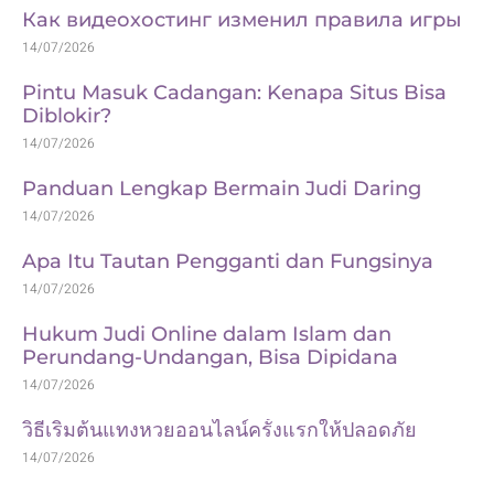
Как видеохостинг изменил правила игры
14/07/2026
Pintu Masuk Cadangan: Kenapa Situs Bisa
Diblokir?
14/07/2026
Panduan Lengkap Bermain Judi Daring
14/07/2026
Apa Itu Tautan Pengganti dan Fungsinya
14/07/2026
Hukum Judi Online dalam Islam dan
Perundang-Undangan, Bisa Dipidana
14/07/2026
วิธีเริ่มต้นแทงหวยออนไลน์ครั้งแรกให้ปลอดภัย
14/07/2026