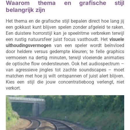
Waarom thema en grafische stijl
belangrijk zijn
Het thema en de grafische stijl bepalen direct hoe lang jij
een gokkast kunt blijven spelen zonder afgeleid te raken.
Een duistere horrorstijl kan je speelritme verbreken terwijl
een rustig natuursfeer juist focus vasthoudt. Het
visuele
uithoudingsvermogen
van een speler wordt beïnvloed
door heldere versus gedempte kleuren; te felle graphics
vermoeien na dertig minuten, terwijl vloeiende animaties
de optische flow ondersteunen. Ook het audiospectrum –
van agressieve jingles tot zachte soundscapes – moet
matchen met hoe jij wilt ontspannen of juist alert blijven.
Kies een stijl die jouw concentratieboog verlengt, niet
verkort.