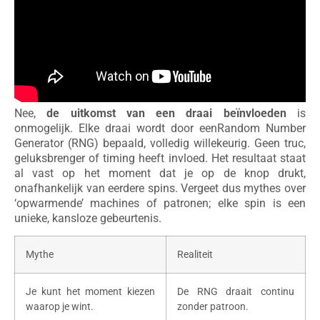
Nee,
de uitkomst van een draai beïnvloeden
is
onmogelijk. Elke draai wordt door eenRandom Number
Generator (RNG) bepaald, volledig willekeurig. Geen truc,
geluksbrenger of timing heeft invloed. Het resultaat staat
al vast op het moment dat je op de knop drukt,
onafhankelijk van eerdere spins. Vergeet dus mythes over
‘opwarmende’ machines of patronen; elke spin is een
unieke, kansloze gebeurtenis.
Mythe
Realiteit
Je kunt het moment kiezen
De RNG draait continu
waarop je wint.
zonder patroon.