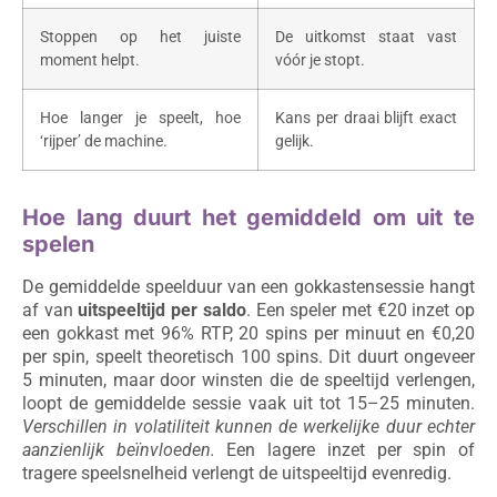
Stoppen op het juiste
De uitkomst staat vast
moment helpt.
vóór je stopt.
Hoe langer je speelt, hoe
Kans per draai blijft exact
‘rijper’ de machine.
gelijk.
Hoe lang duurt het gemiddeld om uit te
spelen
De gemiddelde speelduur van een gokkastensessie hangt
af van
uitspeeltijd per saldo
. Een speler met €20 inzet op
een gokkast met 96% RTP, 20 spins per minuut en €0,20
per spin, speelt theoretisch 100 spins. Dit duurt ongeveer
5 minuten, maar door winsten die de speeltijd verlengen,
loopt de gemiddelde sessie vaak uit tot 15–25 minuten.
Verschillen in volatiliteit kunnen de werkelijke duur echter
aanzienlijk beïnvloeden.
Een lagere inzet per spin of
tragere speelsnelheid verlengt de uitspeeltijd evenredig.