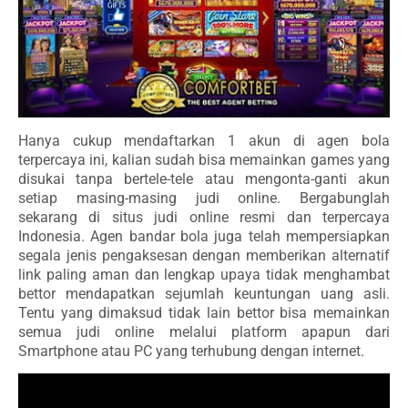
Hanya cukup mendaftarkan 1 akun di agen bola
terpercaya ini, kalian sudah bisa memainkan games yang
disukai tanpa bertele-tele atau mengonta-ganti akun
setiap masing-masing judi online. Bergabunglah
sekarang di situs judi online resmi dan terpercaya
Indonesia. Agen bandar bola juga telah mempersiapkan
segala jenis pengaksesan dengan memberikan alternatif
link paling aman dan lengkap upaya tidak menghambat
bettor mendapatkan sejumlah keuntungan uang asli.
Tentu yang dimaksud tidak lain bettor bisa memainkan
semua judi online melalui platform apapun dari
Smartphone atau PC yang terhubung dengan internet.