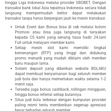
hingga Liga Indonesia melalui provider SBOBET. Dengan
transaksi bank lokal Asia tepatnya Indonesia secara tidak
langsung mempermudah bettor dapat melakukan
transaksi tanpa harus berpergian jauh ke mesin transkasi.
Untuk Event dan Bonus bisa di cek melalui kolom
Promosi atau bisa juga langsung di tanyakan
kepada CS kami yang senang tiasa hadir 24Jam
Full untuk melayani member kami.
Setiap mesin slot kami memiliki tingkat
kemenangan (RTP) yang tinggi dan didukung
promo menarik yang mudah diklaim oleh member
baru maupun lama.
Sistem deposit yang diberikan website BOLAKU
dapat membuat kenyamanan bagi seluruh member
judi bola dan hanya memerlukan waktu selama 1-2
menit saja.
Tersedia juga bonus cashback, rollingan mingguan,
hingga bonus referral setiap bulannya.
Situs judi bola terbesar dengan kumpulan provider
paling resmi tentu memberikan segenap apresiasi
besar terhadap seluruh member.