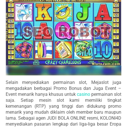
Selain menyediakan permainan slot, Mejaslot juga
mengadakan berbagai Promo Bonus dan Juga Event –
Event menarik hanya khusus untuk
casino
permainan slot
saja. Setiap mesin slot kami memiliki tingkat
kemenangan (RTP) yang tinggi dan didukung promo
menarik yang mudah diklaim oleh member baru maupun
lama. Sebagai agen JUDI BOLA ONLINE resmi, KOLONI4D
menyediakan pasaran lengkap dari liga-liga besar Eropa