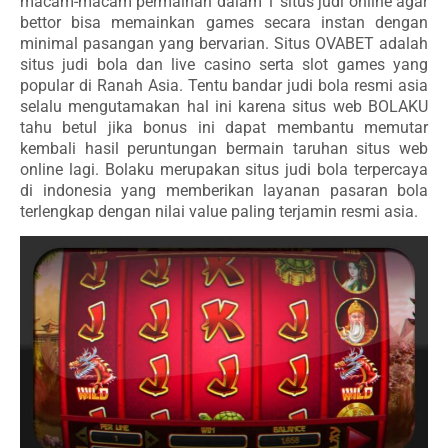
macam-macam permainan dalam 1 situs judi online agar
bettor bisa memainkan games secara instan dengan
minimal pasangan yang bervarian. Situs OVABET adalah
situs judi bola dan live casino serta slot games yang
popular di Ranah Asia. Tentu bandar judi bola resmi asia
selalu mengutamakan hal ini karena situs web BOLAKU
tahu betul jika bonus ini dapat membantu memutar
kembali hasil peruntungan bermain taruhan situs web
online lagi. Bolaku merupakan situs judi bola terpercaya
di indonesia yang memberikan layanan pasaran bola
terlengkap dengan nilai value paling terjamin resmi asia.