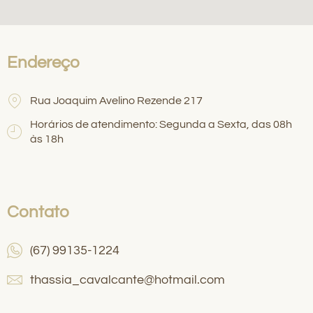
Endereço
Rua Joaquim Avelino Rezende 217
Horários de atendimento: Segunda a Sexta, das 08h
às 18h
Contato
(67) 99135-1224
thassia_cavalcante@hotmail.com