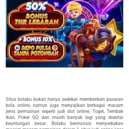
Situs bolaku bukan hanya sedekar memberikan pasaran
bola online, namun juga menyajikan berbagai macam
jenis permainan seperti judi slot online, Togel, Tembak
Ikan, Poker QQ dan masih banyak lagi yang disertai
keuntungan besar. Bolaku berinovasi menyediakan