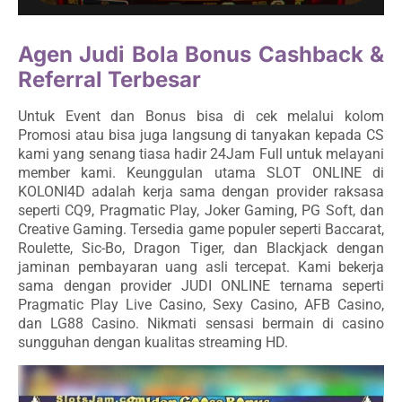
Agen Judi Bola Bonus Cashback &
Referral Terbesar
Untuk Event dan Bonus bisa di cek melalui kolom
Promosi atau bisa juga langsung di tanyakan kepada CS
kami yang senang tiasa hadir 24Jam Full untuk melayani
member kami. Keunggulan utama SLOT ONLINE di
KOLONI4D adalah kerja sama dengan provider raksasa
seperti CQ9, Pragmatic Play, Joker Gaming, PG Soft, dan
Creative Gaming. Tersedia game populer seperti Baccarat,
Roulette, Sic-Bo, Dragon Tiger, dan Blackjack dengan
jaminan pembayaran uang asli tercepat. Kami bekerja
sama dengan provider JUDI ONLINE ternama seperti
Pragmatic Play Live Casino, Sexy Casino, AFB Casino,
dan LG88 Casino. Nikmati sensasi bermain di casino
sungguhan dengan kualitas streaming HD.