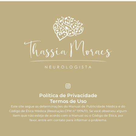
Política de Privacidade
Termos de Uso
Este site segue as determinações do Manual de Publicidade Médica e do
Código de Ética Médica (Resolução CFM nº 1974/11). Se você observou algum
item que não esteja de acordo com o Manual ou o Código de Ética, por
favor, entre em contato para informar o problema.