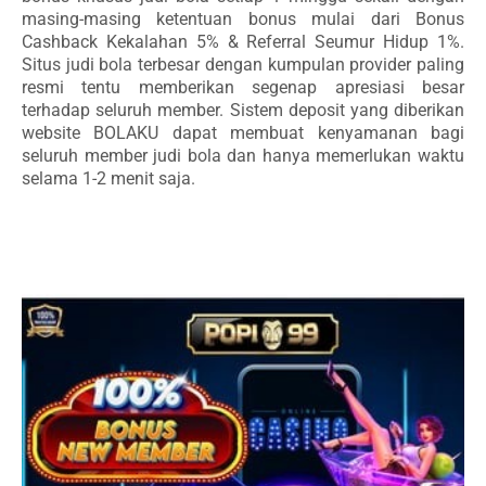
masing-masing ketentuan bonus mulai dari Bonus
Cashback Kekalahan 5% & Referral Seumur Hidup 1%.
Situs judi bola terbesar dengan kumpulan provider paling
resmi tentu memberikan segenap apresiasi besar
terhadap seluruh member. Sistem deposit yang diberikan
website BOLAKU dapat membuat kenyamanan bagi
seluruh member judi bola dan hanya memerlukan waktu
selama 1-2 menit saja.