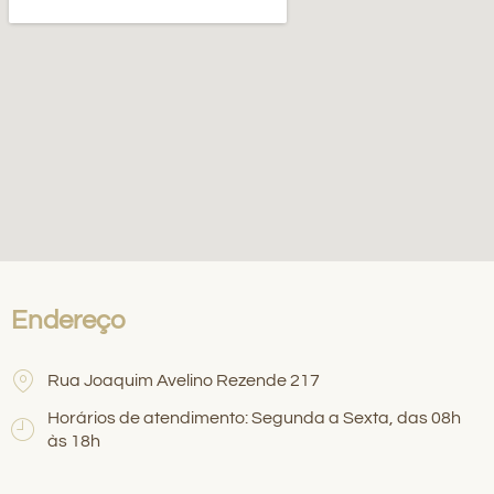
Endereço
Rua Joaquim Avelino Rezende 217
Horários de atendimento: Segunda a Sexta, das 08h
às 18h