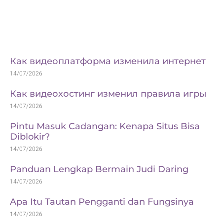
Как видеоплатформа изменила интернет
14/07/2026
Как видеохостинг изменил правила игры
14/07/2026
Pintu Masuk Cadangan: Kenapa Situs Bisa
Diblokir?
14/07/2026
Panduan Lengkap Bermain Judi Daring
14/07/2026
Apa Itu Tautan Pengganti dan Fungsinya
14/07/2026