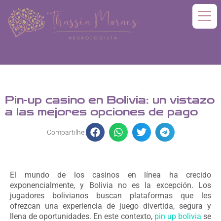
Pin-up casino en Bolivia: un vistazo
a las mejores opciones de pago
Compartilhe:
El mundo de los casinos en línea ha crecido
exponencialmente, y Bolivia no es la excepción. Los
jugadores bolivianos buscan plataformas que les
ofrezcan una experiencia de juego divertida, segura y
llena de oportunidades. En este contexto,
pin up bolivia
se