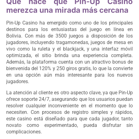
Qué hace que Pin-Up Casino
merezca una mirada más cercana
Pin-Up Casino ha emergido como uno de los principales
destinos para los entusiastas del juego en línea en
Bolivia. Con más de 3500 juegos a disposición de los
jugadores, incluyendo tragamonedas, juegos de mesa en
vivo como la ruleta y el blackjack, y una interfaz móvil
optimizada, el sitio brinda una experiencia completa.
Además, la plataforma cuenta con un atractivo bonus de
bienvenida del 120% y 250 giros gratis, lo que la convierte
en una opción aún más interesante para los nuevos
jugadores.
La atención al cliente es otro aspecto clave, ya que Pin-Up
ofrece soporte 24/7, asegurando que los usuarios puedan
resolver cualquier inconveniente en el momento que lo
necesiten. Con procesos de registro simples y rápidos,
este casino está diseñado para que cada jugador, tanto
novato como experimentado, pueda disfrutar sin
complicaciones.